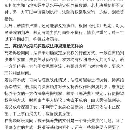
负担能力和当地实际生活水平确定抚养费数额。若判决后仍拒不支
付，另一方可以申请强制执行，法院有权采取查询、冻结、划拨等
措施。
此外，若情节严重，还可能涉及拒执罪。根据《刑法》规定，对人
民法院的判决、裁定有能力执行而拒不执行，情节严重的，处三年
以下有期徒刑、拘役或者罚金。
三、离婚诉讼期间探视权法律规定是怎样的
离婚诉讼期间，法律未明确规定探视权的行使方式。一般在离婚判
决未生效前，夫妻关系仍存续，双方均有权利与子女共同生活。若
一方阻碍另一方与子女见面交流，被阻碍方可与对方协商，要求合
理的相处时间。
若协商不成，可向法院反映此情况，法院可能会进行调解。待离婚
诉讼结束，若法院判决离婚并对子女抚养权作出归属判决，未直接
抚养子女的一方依法享有探视权。根据《民法典》规定，行使探望
权利的方式、时间由当事人协议；协议不成的，由人民法院判决。
若父或母探望子女，不利于子女身心健康的，法院可依法中止探
望，中止事由消失后，应当恢复探望。
在离婚诉讼期间，孩子抚养费的支付是一个备受关注的问题。除了
明确支付的方式、标准等基础内容外，还有一些相关要点需要了