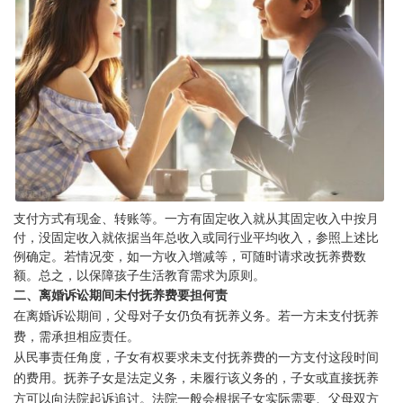
支付方式有现金、转账等。一方有固定收入就从其固定收入中按月
付，没固定收入就依据当年总收入或同行业平均收入，参照上述比
例确定。若情况变，如一方收入增减等，可随时请求改抚养费数
1
2
额。总之，以保障孩子生活教育需求为原则。
二、离婚诉讼期间未付抚养费要担何责
在离婚诉讼期间，父母对子女仍负有抚养义务。若一方未支付抚养
费，需承担相应责任。
从民事责任角度，子女有权要求未支付抚养费的一方支付这段时间
的费用。抚养子女是法定义务，未履行该义务的，子女或直接抚养
方可以向法院起诉追讨。法院一般会根据子女实际需要、父母双方