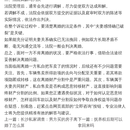
法院受理后，通常会先进行调解，尽力促使双方达成和解。
若调解不成，法院会依据双方提交的证据以及庭审时双方的陈述等
实际情况，依法作出判决。
在整个诉讼过程中，要清楚离婚的法定条件，其中“夫妻感情确已破
裂”是关键。
如果能充分证明夫妻关系确实已无法挽回，例如双方长期矛盾不
断、毫无沟通交流等，法院一般会判决离婚。
总之，面对一方不肯离婚的状况，要严格依法行事，借助合法途径
妥善解决离婚问题。
当面临闹离婚一方私自把车卖了的情况时，后续还有不少问题需要
关注。首先，车辆售卖所得款项的去向与分配至关重要，若其将款
项隐匿或转移，这在离婚财产分割中是严重问题。其次，车辆属于
夫妻共同财产，私自售卖是否构成恶意转移财产，这直接影响到最
终财产分割的比例。如果您正遭遇类似状况，对于如何认定恶意转
移财产、怎样追回车款以及财产分割应如何争取自身权益等问题存
在疑惑，别着急，赶紧点击网页底部的“立即咨询”按钮，专业法律人
士将为您提供精准有效的解答与建议。
上一篇：
长沙私家调查：男方买的房子离
下一篇：
抚养权后期可以
婚了怎么算
拿回来吗